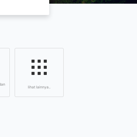
dan
lihat lainnya..