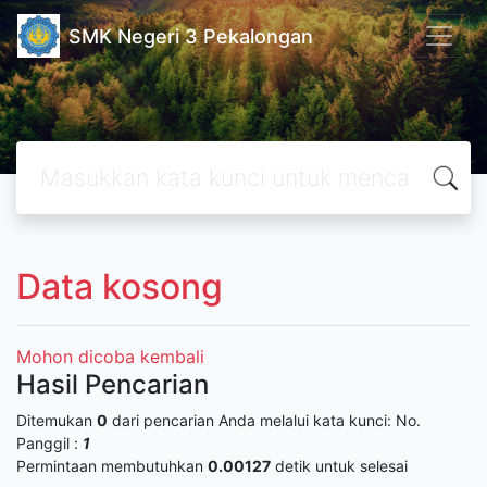
SMK Negeri 3 Pekalongan
Data kosong
Mohon dicoba kembali
Hasil Pencarian
Ditemukan
0
dari pencarian Anda melalui kata kunci:
No.
Panggil :
1
Permintaan membutuhkan
0.00127
detik untuk selesai